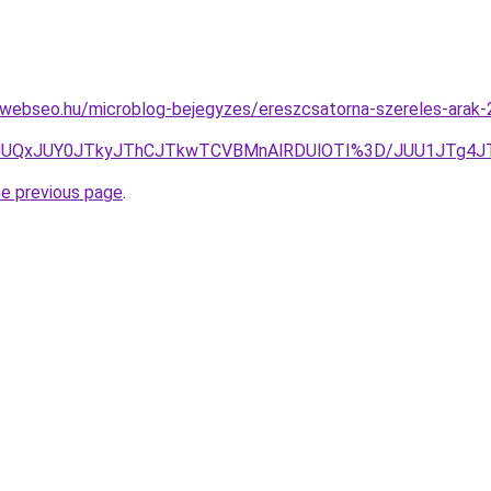
webseo.hu/microblog-bejegyzes/ereszcsatorna-szereles-arak-2
k8yJUQxJUY0JTkyJThCJTkwTCVBMnAlRDUlOTI%3D/JUU1JTg4J
he previous page
.