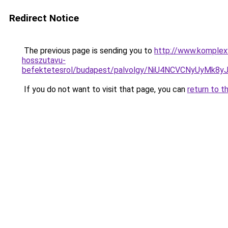
Redirect Notice
The previous page is sending you to
http://www.komplex
hosszutavu-
befektetesrol/budapest/palvolgy/NiU4NCVCNyUyM
If you do not want to visit that page, you can
return to t