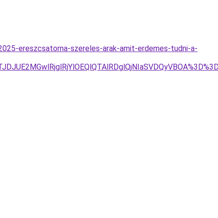
025-ereszcsatorna-szereles-arak-amit-erdemes-tudni-a-
TJDJUE2MGwlRjglRjYlOEQlQTAlRDglQjNIaSVDQyVBOA%3D%3D