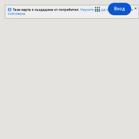
Вход
Тази карта е създадена от потребител.
Научете как да създадете своя
собствена.