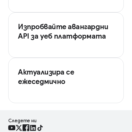
Изпробвайте авангардни
API за уеб платформата
Актуализира се
ежеседмично
Следете ни